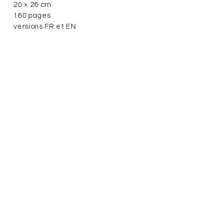
20 × 26 cm
160 pages
versions FR et EN
Traduction par Lucas Faugère
Partager sur Facebook
Partager sur Twitter
All images © Agnès Dahan Studio